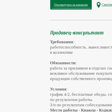
Смотре
Откликнуться на вакансию
Продавец-консультант
Требования
:
работоспособность‚ выносливост
в коллективе
Обязанности
:
работа за прилавком в отделах г
вежливое обслуживание покупат
продукции собственного произв
Условия
:
график 4/2, бесплатные обеды‚ с
по результатам работы.
З/п по результатам собеседования
Место работы
-
Кнакер - Курки